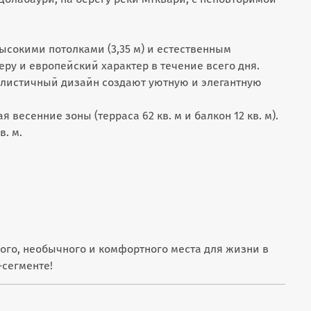
сокими потолками (3,35 м) и естественным
ру и европейский характер в течение всего дня.
алистичный дизайн создают уютную и элегантную
 весенние зоны (терраса 62 кв. м и балкон 12 кв. м).
. м.
ихого, необычного и комфортного места для жизни в
-сегменте!