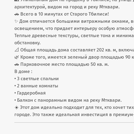
архитектурой, видом на город и реку Мтквари.
🚗 Всего в 10 минутах от Старого Тбилиси!
✨ Дом отличается большими витражными окнами, вы
освещением, что придает интерьеру особую атмосфе
Теплые древесные текстуры, светлые тона и миним
обстановку.
📐 Общая площадь дома составляет 202 кв. м, включая
🌿 Кроме того, имеется зеленый двор площадью 90 кв
🚗 Парковочное место площадью 50 кв. м.
В доме :
• 3 светлые спальни
• 2 ванные комнаты
• Гардеробная
• Балкон с панорамным видом на реку Мтквари.
☀️ Этот дом идеально подходит для тех, кто хочет т
городе. Это также идеальная инвестиция в премиум