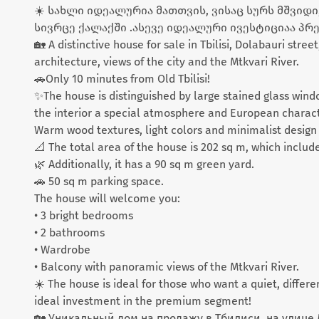
☀️ სახლი იდეალურია მათთვის, ვისაც სურს მშვი
სივრცე ქალაქში .ასევე იდეალური ივესტიციაა პრ
🏡 A distinctive house for sale in Tbilisi, Dolabauri stre
architecture, views of the city and the Mtkvari River.
🚗Only 10 minutes from Old Tbilisi!
✨The house is distinguished by large stained glass windo
the interior a special atmosphere and European charac
Warm wood textures, light colors and minimalist design
📐 The total area of ​​​​the house is 202 sq m, which inc
🌿 Additionally, it has a 90 sq m green yard.
🚗 50 sq m parking space.
The house will welcome you:
• 3 bright bedrooms
• 2 bathrooms
• Wardrobe
• Balcony with panoramic views of the Mtkvari River.
☀️ The house is ideal for those who want a quiet, differen
ideal investment in the premium segment!
🏡 Уникальный дом на продажу в Тбилиси, на улице 