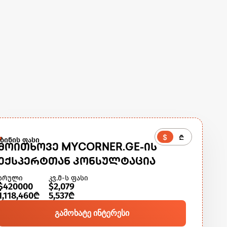
$
₾
ბინის ფასი
ᲛᲝᲘᲗᲮᲝᲕᲔ MYCORNER.GE-ᲘᲡ
ᲔᲥᲡᲞᲔᲠᲢᲗᲐᲜ ᲙᲝᲜᲡᲣᲚᲢᲐᲪᲘᲐ
სრული
კვ.მ-ს ფასი
$420000
$2,079
1,118,460₾
5,537₾
გამოხატე ინტერესი