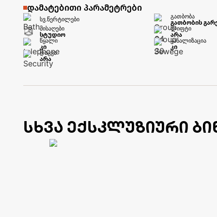
დამატებითი პარამეტრები
გათბობა
სვ.წერტილები
გათბობის გარ
მისაღები
ლიფტი
სტუდიო
არა
წყალი
კანალიზაცია
კი
კი
დაცვა
არა
სხვა ექსკლუზიური ბი