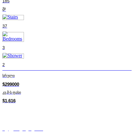
185
მ²
37
3
2
სრული
$299000
კვ.მ-ს ფასი
$1,616
ალექსანდრე ადამია