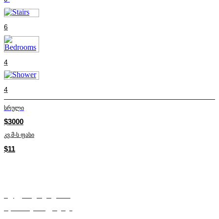
6
4
4
სრული
$3000
კვ.მ-ს ფასი
$11
ალექსანდრე ადამია
Mycorner.ge-ის ექსპერტი