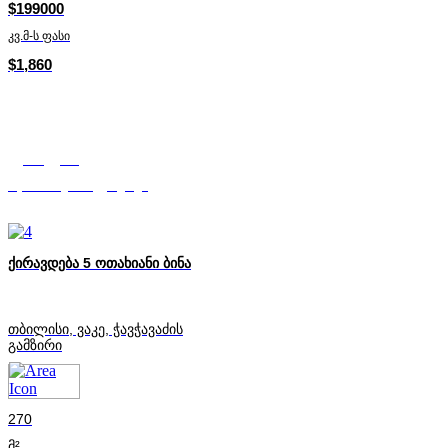
$199000
კვ.მ-ს ფასი
$1,860
ქეთი გეწაძე
Mycorner.ge-ის ექსპერტი
ქირავდება 5 ოთახიანი ბინა
თბილისი, ვაკე, ჭავჭავაძის
გამზირი
270
მ²