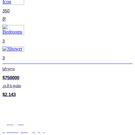
350
მ²
3
3
სრული
$750000
კვ.მ-ს ფასი
$2,143
ქეთი გეწაძე
Mycorner.ge-ის ექსპერტი