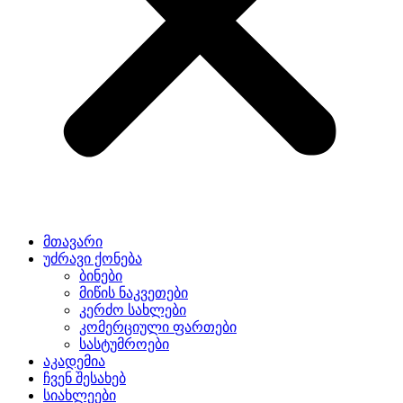
მთავარი
უძრავი ქონება
ბინები
მიწის ნაკვეთები
კერძო სახლები
კომერციული ფართები
სასტუმროები
აკადემია
ჩვენ შესახებ
სიახლეები