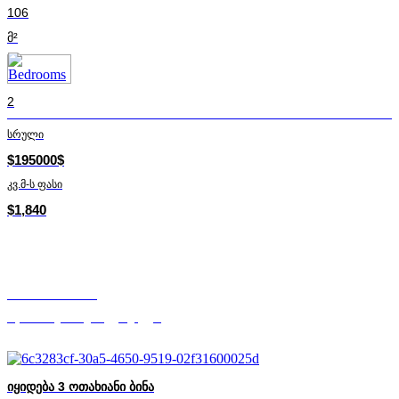
106
მ²
2
სრული
$195000$
კვ.მ-ს ფასი
$1,840
თამო წოწორია
Mycorner.ge-ის დამფუძნებელი
იყიდება 3 ოთახიანი ბინა