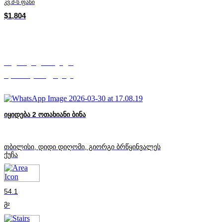
კვ.მ-ს ფასი
$1,804
სალომე ადამაშვილი
Mycorner.ge-ის ექსპერტი
იყიდება 2 ოთახიანი ბინა
თბილისი, დიდი დიღომი, გიორგი ბრწყინვალეს
ქუჩა
54.1
მ²