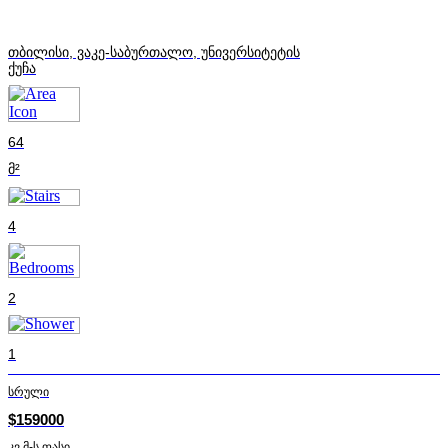
თბილისი, ვაკე-საბურთალო, უნივერსიტეტის
ქუჩა
64
მ²
4
2
1
სრული
$159000
კვ.მ-ს ფასი