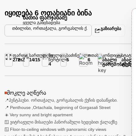
იყიდება 6 ოთახიანი ბინა
ნათია ფარჯანაძე
ყველა განცხადება
თბილისი, ორთაჭალა, გორგასლის ქ.
გაზიარება
ფართი
სართულები
სველი
საძინებელი
ოთახი
კონდიცია
სტატუს
272
m2
14
/
15
წერტილი
5
6
ახალი
ახალი
4
გარემონტებუ
აშენე
მოკლე აღწერა
📍პენტჰაუსი. ორთაჭალა, გორგასალის ქუჩის დასაწყისი.
📍 Penthouse ,Ortachala, beginning of Gorgasali Street
☀️ Very sunny and bright apartment
🪟 ვიტრაჟული მისაღები პანორამული ხედებით ქალაქზე
🪟 Floor-to-ceiling windows with panoramic city views