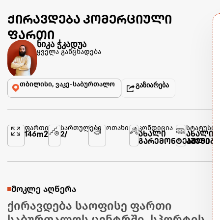
ქირავდება კომერციული
ფართი
ნიკა ჭკადუა
ყველა განცხადება
თბილისი, ვაკე-საბურთალო
გაზიარება
ფართი
სართულები
ოთახი
კონდიცია
სტატუსი
146
m2
2
/
ახალი
ახალი
გარემონტებული
აშენებ
მოკლე აღწერა
ქირავდება საოფისე ფართი
საბურთალოს ცენტრში, სპორტის