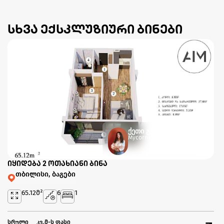
სხვა ექსკლუზიური ბინები
ქეთი გეწაძე
Mycorner.ge-ის ექსპერტი
იყიდება 2 ოთახიანი ბინა
თბილისი, ბაგები
65.12
მ²
6
1
სრული
კვ.მ-ს ფასი